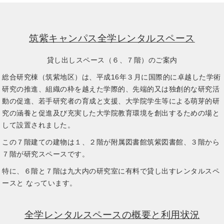
筑紫キャンパス全学レンタルスペース
貸し出しスペース（６、７階）のご案内
総合研究棟（筑紫地区）は、平成16年３月に国際的に卓越した学術
研究の推進、組織の枠を越えた学際的、先端的又は独創的な研究活
動の促進、若手研究者の育成と支援、大学院学生等による萌芽的研
究の涵養と促進及び充実した大学院教育環境を創出するための場と
して設置されました。
この７階建ての建物は１、２階が附属図書館筑紫図書館、３階から
７階が研究スペースです。
特に、６階と７階は九大内の研究室に有料で貸し出すレンタルスペ
ースと なっています。
全学レンタルスペースの概要と利用状況