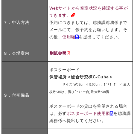
Webサイトから空室状況を確認する事が
できます。
７．申込方法
予約につきましては、総務課総務係まで
メールにて、仮予約をお願いします。そ
の後、
使用願
を提出してください。
８．会場案内
別紙参照
ポスターボード
保管場所＜総合研究棟C-Cube＞
サイズ:W82cm×H168cm、ﾎﾟｽﾀｰﾎﾞｰﾄﾞ最大
枚数:35枚、脚(ﾎﾟｰﾙ･土台)最大数:39脚
９．付帯備品
ポスターボードの貸出を希望される場合
は、必ず
ポスターボード使用願
を総務課
総務係へ提出してください。