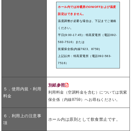
ホール内では冷暖房のON/OFFおよび温度
設定はできません。
温度調整が必要な場合は、下記までご連絡
ください。
平日(9:00-17:45)：特高変電所（電話092-
583-7516）または
筑紫保全係(内線7923、8759)
上記以外：特高変電所（電話092-583-
7516）
別紙参照
５．使用内規・利用
利用料金（空調料金を含む）については筑紫
料金
保全係（内線8759）へお尋ねください。
６．利用上の注意事
ホール内は原則として飲食禁止です。
項