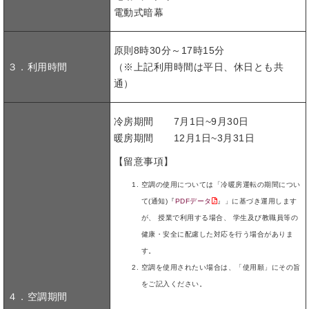
電動式暗幕
原則8時30分～17時15分
３．利用時間
（※上記利用時間は平日、休日とも共
通）
冷房期間 7月1日~9月30日
暖房期間 12月1日~3月31日
【留意事項】
空調の使用については「冷暖房運転の期間につい
て(通知)『
PDFデータ
』」に基づき運用します
が、 授業で利用する場合、 学生及び教職員等の
健康・安全に配慮した対応を行う場合がありま
す。
空調を使用されたい場合は、「使用願」にその旨
をご記入ください。
４．空調期間