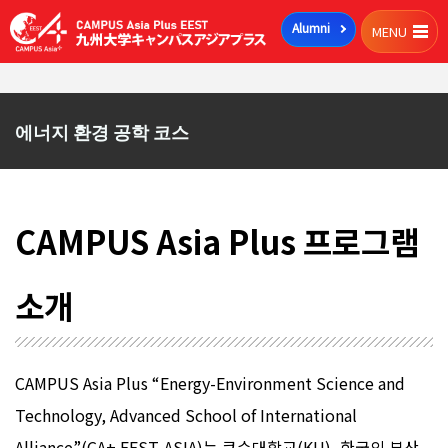
Alumni
MENU
에너지 환경 공학 코스
CAMPUS Asia Plus 프로그램
소개
CAMPUS Asia Plus “Energy-Environment Science and
Technology, Advanced School of International
Alliance”(CA+ EEST-ASIA)는 큐슈대학교(KU), 한국의 부산