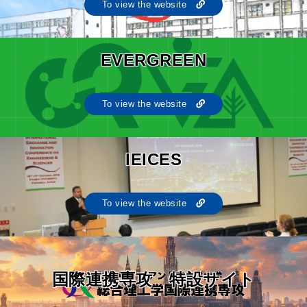
To view the website
EVERGREEN
To view the website
IEICES
To view the website
国際連携専攻 特設サイト