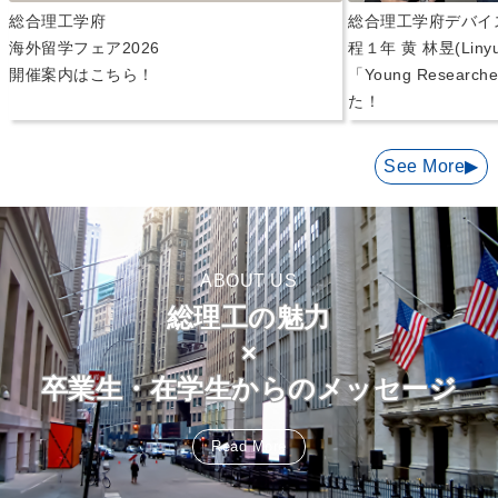
総合理工学府
総合理工学府デバイ
海外留学フェア2026
程１年 黄 林昱(Liny
開催案内はこちら！
「Young Researc
た！
See More▶︎
ABOUT US
総理工の魅力
×
卒業生・在学生からのメッセージ
Read More