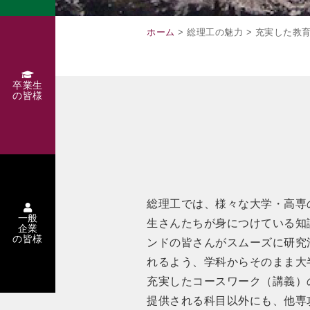
ホーム
> 総理工の魅力 > 充実した教
卒業生
の皆様
総理工では、様々な大学・高専
一般
生さんたちが身につけている知
企業
の皆様
ンドの皆さんがスムーズに研究
れるよう、学科からそのまま大
充実したコースワーク（講義）
提供される科目以外にも、他専