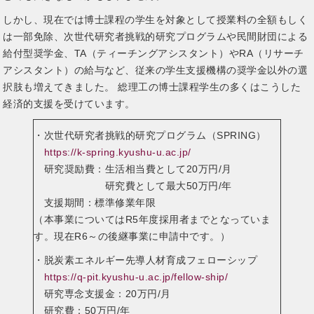
しかし、現在では博士課程の学生を対象として授業料の全額もしく
は一部免除、次世代研究者挑戦的研究プログラムや民間財団による
給付型奨学金、TA（ティーチングアシスタント）やRA（リサーチ
アシスタント）の給与など、従来の学生支援機構の奨学金以外の選
択肢も増えてきました。 総理工の博士課程学生の多くはこうした
経済的支援を受けています。
・次世代研究者挑戦的研究プログラム（SPRING）
https://k-spring.kyushu-u.ac.jp/
研究奨励費：生活相当費として20万円/月
研究費として最大50万円/年
支援期間：標準修業年限
（本事業についてはR5年度採用者までとなっていま
す。現在R6～の後継事業に申請中です。）
・脱炭素エネルギー先導人材育成フェローシップ
https://q-pit.kyushu-u.ac.jp/fellow-ship/
研究専念支援金：20万円/月
研究費：50万円/年