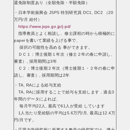
還免除制度あり（全額免除・半額免除）
・日本学術振興会 JSPS 特別研究員 DC1, DC2 （20
万円/月 給付）
https://www.jsps.go.jp/j-pd/
指導教員とよく相談し、修士課程の時から積極的に
paperを書いて業績を上げる事で、
採択の可能性を高める 事ができます。
ＤＣ１：博士後期１年次（修士２年の春に申請し、
審査）, 採用期間は3年
Ｃ２：博士後期２年次（博士後期１・２年の春に申
請し、審査）, 採用期間は2年
・TA, RAによる給与支給
TA, RAに採用することで給与を支給します．過去3
年間のデータによれば、
毎月平均22人, 最高で61人が受給 しています
1人当たり受給額の平均は5.6万円/月, 最高は12.4万
円/月です。
・応用力学研究所に所属する教員の研究室では、博士