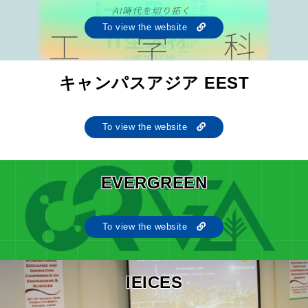
To view the website
キャンパスアジア EEST
To view the website
EVERGREEN
To view the website
IEICES