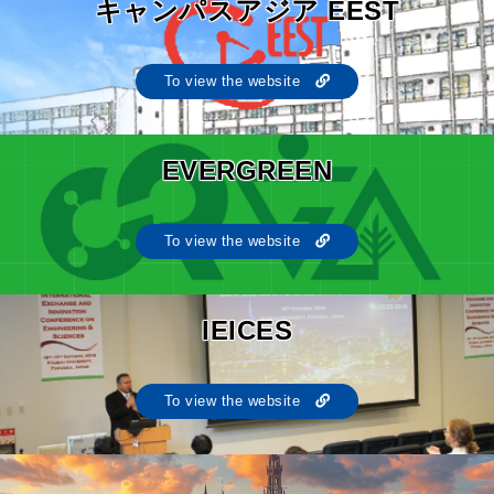
キャンパスアジア EEST
To view the website
EVERGREEN
To view the website
IEICES
To view the website