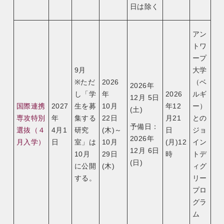
日は除く
アン
トワ
ープ
9月
大学
※ただ
2026
（ベ
2026年
し「学
年
2026
ルギ
12月 5日
国際連携
2027
生を募
10月
年12
ー）
(土)
専攻特別
年
集する
22日
月21
との
予備日：
選抜（４
4月1
研究
(木)～
日
ジョ
2026年
月入学）
日
室」は
10月
(月)12
イン
12月 6日
10月
29日
時
トデ
(日)
に公開
(木)
ィグ
する。
リー
プロ
グラ
ム