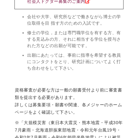
社会人ドクター募集のご案内
会社や大学、研究所などで働きながら博士の学
位取得を目 指す方のための入試です。
修士の学位，または専門職学位を有する方、有
する見込みの方、それに相当する学位を授与さ
れた方などの出願が可能です。
出願にあたっては、事前に指導を希望する教員
にコンタクトをとり、研究計画についてよく打
ち合わせをして下さい。
資格審査が必要な方は一般の願書受付より前に審査書
類を提出する必要があります。
詳しくは募集要項・願書や関連、各メジャーのホーム
ページをよく確認して下さい。
※「大規模災害（東日本大震災・熊本地震・平成30年
7月豪雨・北海道胆振東部地震・令和元年台風19号・
令和2年7月豪雨・令和6年能登半島地震）により被災