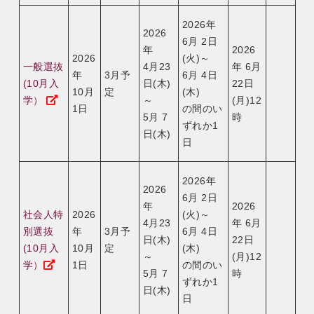
2026年
2026
6月 2日
年
2026
2026
(火)～
一般選抜
4月23
年 6月
年
3月予
6月 4日
(10月入
日(木)
22日
10月
定
(木)
学）
～
(月)12
1日
の間のい
5月 7
時
ずれか1
日(木)
日
2026年
2026
6月 2日
年
2026
社会人特
2026
(火)～
4月23
年 6月
別選抜
年
3月予
6月 4日
日(木)
22日
(10月入
10月
定
(木)
～
(月)12
学）
1日
の間のい
5月 7
時
ずれか1
日(木)
日