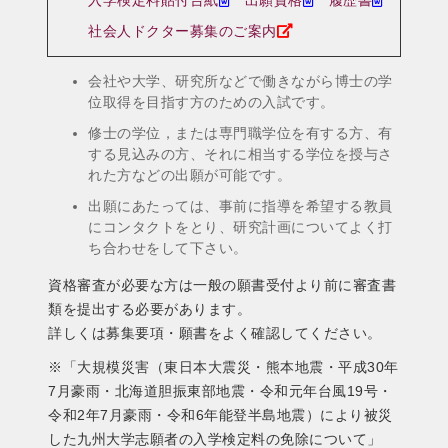
入学検定料貼付台紙
出願資格
履歴書
社会人ドクター募集のご案内
会社や大学、研究所などで働きながら博士の学
位取得を目指す方のための入試です。
修士の学位，または専門職学位を有する方、有
する見込みの方、それに相当する学位を授与さ
れた方などの出願が可能です。
出願にあたっては、事前に指導を希望する教員
にコンタクトをとり、研究計画についてよく打
ち合わせをして下さい。
資格審査が必要な方は一般の願書受付より前に審査書
類を提出する必要があります。
詳しくは募集要項・願書をよく確認してください。
※「大規模災害（東日本大震災・熊本地震・平成30年
7月豪雨・北海道胆振東部地震・令和元年台風19号・
令和2年7月豪雨・令和6年能登半島地震）により被災
した九州大学志願者の入学検定料の免除について」