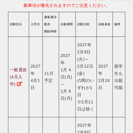
載事項が優先されますのでご注意ください。
募集要項
試験区分
入学日
配布
出願期間
試験日程
合格発表
備考
開始時期
2027年
2月9日
2027
(火)～
年
2027
2月12日
2027
留学
一般選抜
1月 4
年
11月
(金)
年
生も
(4月入
日(月)
4月1
予定
の間のい
2月24
出願
学)
～
日
ずれか1
日
可能
1月 8
日
日(月)
※2月11
日は除く
2027年
2月9日