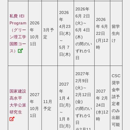
2026年
2026
私費 IEI
6月 2日
年
2026
Program
2026
(火)～
4月23
年 6月
留学
（グリー
年
3月予
6月 4日
日(木)
22日
生向
ン理工学
10月
定
(木)
～
(月)12
け
国際コー
1日
の間のい
5月 7
時
ス）
ずれか1
日(木)
日
2027年
CSC
2月9日
奨学
2027
(火)～
金申
国家建設
年
2027
2027
2月12日
請予
高水平
1月 4
年 2月
年
11月
(金)
定者
大学公派
日(月)
24日
10月
予定
の間のい
のみ
研究生
～
(水)12
1日
ずれか1
出願
1月 8
時
日
可能
日(月)
※2月11