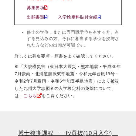
募集要項
出願書類
入学検定料貼付台紙
修士の学位，または専門職学位を有する方、有
する見込みの方、それに相当する学位を授与さ
れた方などの出願が可能です。
詳しくは募集要項・願書をよく確認してください。
※「大規模災害（東日本大震災・熊本地震・平成30年
7月豪雨・北海道胆振東部地震・令和元年台風19号・
令和2年7月豪雨・令和6年能登半島地震）により被災
した九州大学志願者の入学検定料の免除について」
は、
こちら
をご覧ください。
博士後期課程 一般選抜(10月入学)