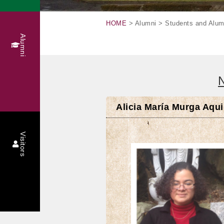
HOME
> Alumni > Students and Alum
Alumni
N
Alicia María Murga Aqu
Visitors