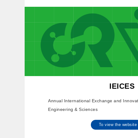
IEICES
Annual International Exchange and Innova
Engineering & Sciences
To view the websi