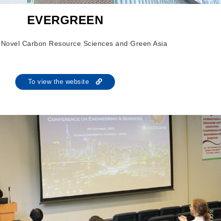
EVERGREEN
of Novel Carbon Resource Sciences and Green Asia
To view the website
scroll