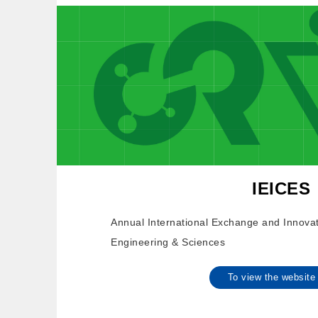
IEICES
Annual International Exchange and Innova
Engineering & Sciences
To view the websi