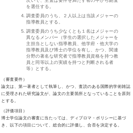
次いで、主査は要件を満たす者の中から副査
を選任する。
調査委員のうち、２人以上は当該メジャーの
指導教員とする。
調査委員のうち少なくとも１名はメジャーの
異なるメンバー（学生の選択したメジャーを
主担当としない指導教員、他学府・他大学の
指導教員及び博士の学位を有し、かつ、関連
分野の著名な研究者で指導教員資格を持つ教
員と同等以上の実績を持つと判断される者
等）とする。
（審査要件）
論文は、第一著者として執筆し、かつ、査読のある国際的学術雑誌
に受理された研究論文が、論文の主要箇所となっていることを原則
とする。
（評価項目）
博士学位論文の審査に当たっては、ディプロマ・ポリシーに基づ
き、以下の項目について、総合的に評価し、合否を決定する。