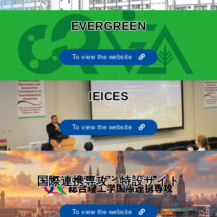
EVERGREEN
To view the website
IEICES
To view the website
国際連携専攻 特設サイト
scroll
To view the website