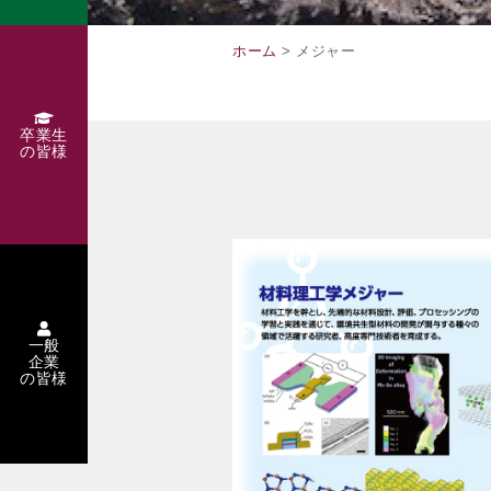
ホーム
> メジャー
卒業生
の皆様
一般
企業
の皆様