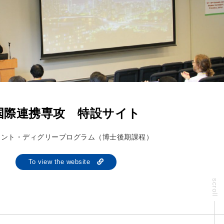
国際連携専攻 特設サイト
イント・ディグリープログラム（博士後期課程）
To view the website
scroll