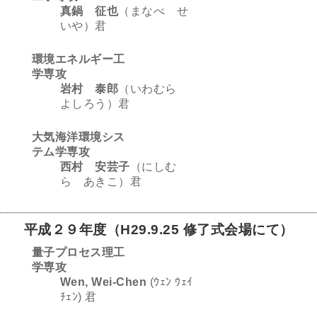
真鍋 征也
（まなべ せ
いや）君
環境エネルギー工
学専攻
岩村 泰郎
（いわむら
よしろう）君
大気海洋環境シス
テム学専攻
西村 安芸子
（にしむ
ら あきこ）君
平成２９年度（H29.9.25 修了式会場にて）
量子プロセス理工
学専攻
Wen, Wei-Chen
(ｳｪﾝ ｳｪｲ
ﾁｪﾝ) 君