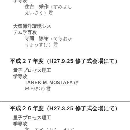
学専攻
住吉 栄作
（すみよし
えいさく）君
大気海洋環境シス
テム学専攻
寺岡 諒祐
（てらおか
りょうすけ）君
平成２７年度（H27
.9.25 修了式会場にて）
量子プロセス理工
学専攻
TAREK M. MOSTAFA
(ﾀ
ﾚｸ ﾓｽﾀﾌｧ) 君
平成２６年度（H27
.3.25 修了式会場にて）
量子プロセス理工
学専攻
文 エイ
（ぶん えい）