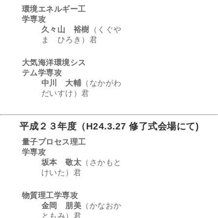
環境エネルギー工
学専攻
久々山 裕樹
（くぐや
ま ひろき）君
大気海洋環境シス
テム学専攻
中川 大輔
（なかがわ
だいすけ）君
平成２３年度（H24.3.27 修了式会場にて)
量子プロセス理工
学専攻
坂本 敬太
（さかもと
けいた）君
物質理工学専攻
金岡 朋美
（かなおか
ともみ）君