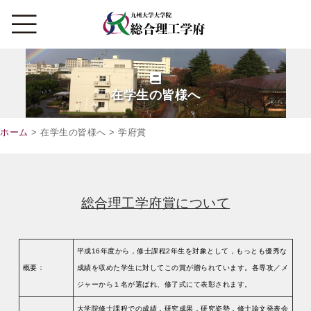
在学生の皆様へ
ホーム
> 在学生の皆様へ > 学府賞
総合理工学府賞について
平成16年度から，修士課程2年生を対象として，もっとも優秀な
概要：
成績を収めた学生に対してこの賞が贈られています。各専攻／メ
ジャーから１名が選ばれ、修了式にて表彰されます。
大学院修士課程での成績，研究成果，研究姿勢，修士論文発表会