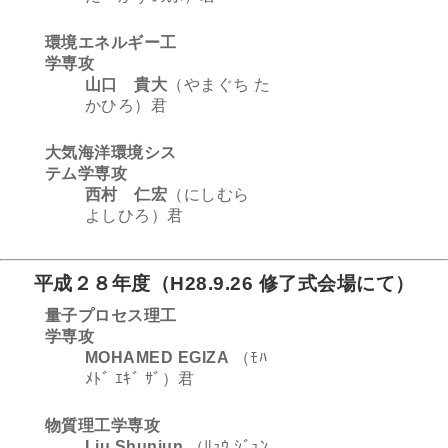
環境エネルギー工
学専攻
山口 貴大
（やまぐち た
かひろ）君
大気海洋環境シス
テム学専攻
西村 仁宏
（にしむら
よしひろ）君
平成２８年度（H28.9.26 修了式会場にて）
量子プロセス理工
学専攻
MOHAMED EGIZA
（ﾓﾊ
ﾒﾄﾞ ｴｷﾞ ｻﾞ）君
物質理工学専攻
Liu Shunjun
（ﾘｭｳ ｼﾞｭﾝ