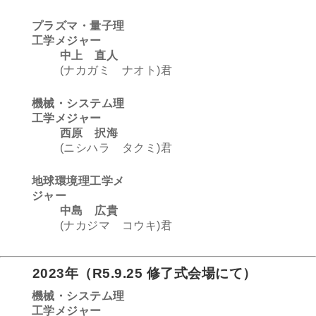
プラズマ・量子理
工学メジャー
中上 直人
(ナカガミ ナオト)君
機械・システム理
工学メジャー
西原 択海
(ニシハラ タクミ)君
地球環境理工学メ
ジャー
中島 広貴
(ナカジマ コウキ)君
2023年
（
R5.9.25 修了式会場にて
）
機械・システム理
工学メジャー