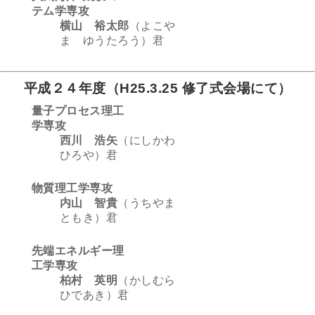
テム学専攻
横山 裕太郎
（よこや
ま ゆうたろう）君
平成２４年度（H25.3.25 修了式会場にて）
量子プロセス理工
学専攻
西川 浩矢
（にしかわ
ひろや）君
物質理工学専攻
内山 智貴
（うちやま
ともき）君
先端エネルギー理
工学専攻
柏村 英明
（かしむら
ひであき）君