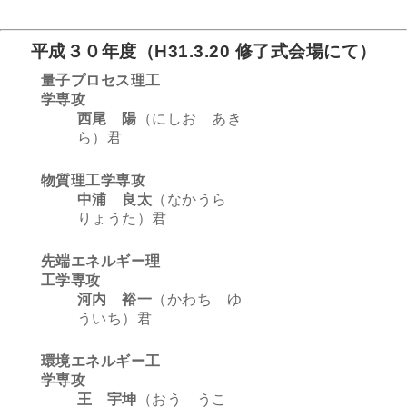
平成３０年度（H31.3.20 修了式会場にて）
量子プロセス理工
学専攻
西尾 陽
（にしお あき
ら）君
物質理工学専攻
中浦 良太
（なかうら
りょうた）君
先端エネルギー理
工学専攻
河内 裕一
（かわち ゆ
ういち）君
環境エネルギー工
学専攻
王 宇坤
（おう うこ