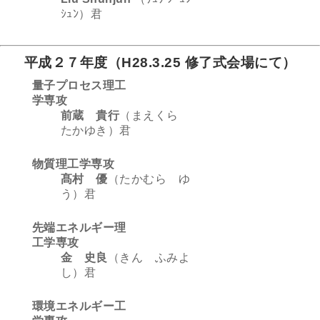
ｼｭﾝ）君
平成２７年度（H28
.3.25 修了式会場にて）
量子プロセス理工
学専攻
前蔵 貴行
（まえくら
たかゆき）君
物質理工学専攻
髙村 優
（たかむら ゆ
う）君
先端エネルギー理
工学専攻
金 史良
（きん ふみよ
し）君
環境エネルギー工