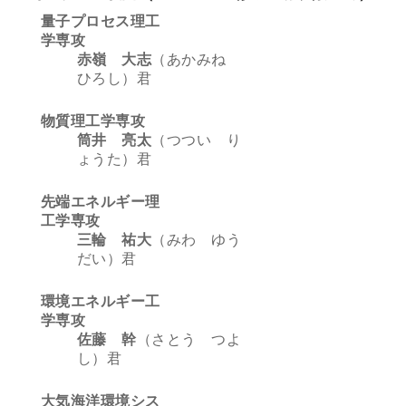
量子プロセス理工
学専攻
赤嶺 大志
（あかみね
ひろし）君
物質理工学専攻
筒井 亮太
（つつい り
ょうた）君
先端エネルギー理
工学専攻
三輪 祐大
（みわ ゆう
だい）君
環境エネルギー工
学専攻
佐藤 幹
（さとう つよ
し）君
大気海洋環境シス