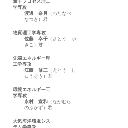
量子プロセス理工
学専攻
渡邊 奈月
（わたなべ
なつき）君
物質理工学専攻
佐藤 幸子
（さとう ゆ
きこ）君
先端エネルギー理
工学専攻
江藤 修三
（えとう し
ゅうぞう）君
環境エネルギー工
学専攻
永村 宣和
（ながむら
のぶかず）君
大気海洋環境シス
テム学専攻