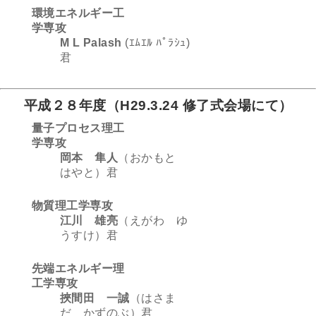
環境エネルギー工
学専攻
M L Palash
(ｴﾑｴﾙ ﾊﾟﾗｼｭ)
君
平成２８年度（H29.3.24 修了式会場にて）
量子プロセス理工
学専攻
岡本 隼人
（おかもと
はやと）君
物質理工学専攻
江川 雄亮
（えがわ ゆ
うすけ）君
先端エネルギー理
工学専攻
挾間田 一誠
（はさま
だ かずのぶ）君