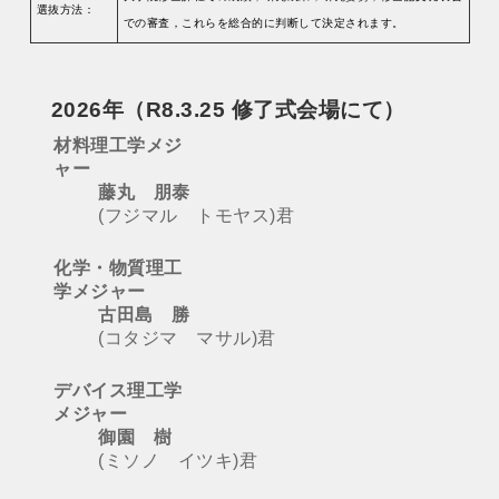
選抜方法：
での審査，これらを総合的に判断して決定されます。
2026年
（
R8.3.25 修了式会場にて
）
材料理工学メジ
ャー
藤丸 朋泰
(フジマル トモヤス)君
化学・物質理工
学メジャー
古田島 勝
(コタジマ マサル)君
デバイス理工学
メジャー
御園 樹
(ミソノ イツキ)君