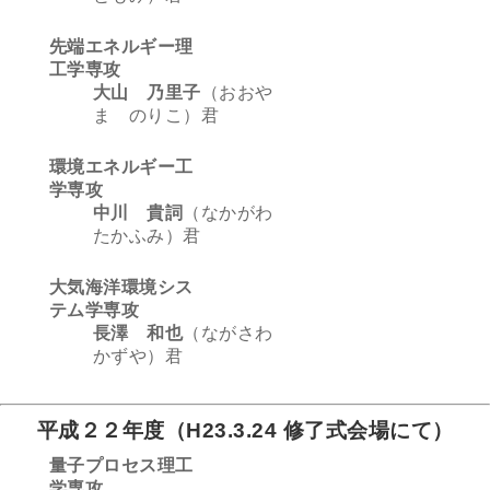
先端エネルギー理
工学専攻
大山 乃里子
（おおや
ま のりこ）君
環境エネルギー工
学専攻
中川 貴詞
（なかがわ
たかふみ）君
大気海洋環境シス
テム学専攻
長澤 和也
（ながさわ
かずや）君
平成２２年度（H23.3.24 修了式会場にて）
量子プロセス理工
学専攻