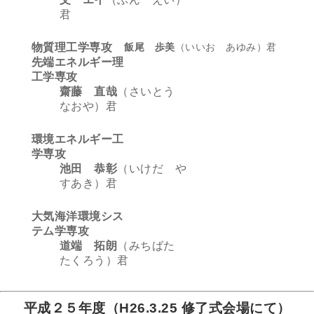
君
物質理工学専攻
飯尾 歩美
（いいお あゆみ）君
先端エネルギー理
工学専攻
齋藤 直哉
（さいとう
なおや）君
環境エネルギー工
学専攻
池田 恭彰
（いけだ や
すあき）君
大気海洋環境シス
テム学専攻
道端 拓朗
（みちばた
たくろう）君
平成２５年度（H26.3.25 修了式会場にて）