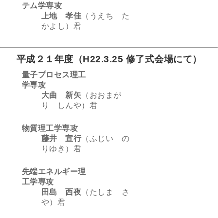
テム学専攻
上地 孝佳
（うえち た
かよし）君
平成２１年度（H22.3.25 修了式会場にて）
量子プロセス理工
学専攻
大曲 新矢
（おおまが
り しんや）君
物質理工学専攻
藤井 宣行
（ふじい の
りゆき）君
先端エネルギー理
工学専攻
田島 西夜
（たしま さ
や）君