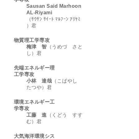
Sausan Said Marhoon
AL-Riyami
（ｻｳｻﾝ ｻｲｰﾄ ﾏﾙﾌｰﾝ ｱﾘﾔﾐ
）君
物質理工学専攻
梅津 智
（うめづ さと
し）君
先端エネルギー理
工学専攻
小林 達哉
（こばやし
たつや）君
環境エネルギー工
学専攻
工藤 進
（くどう すす
む）君
大気海洋環境シス