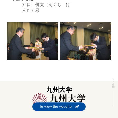
江口 健太
（えぐち け
んた）君
scroll
九州大学
To view the website