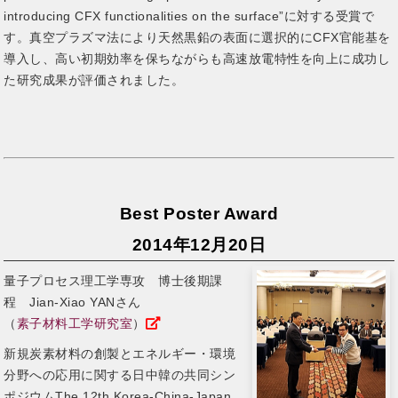
introducing CFX functionalities on the surface”に対する受賞で
す。真空プラズマ法により天然黒鉛の表面に選択的にCFX官能基を
導入し、高い初期効率を保ちながらも高速放電特性を向上に成功し
た研究成果が評価されました。
Best Poster Award
2014年12月20日
量子プロセス理工学専攻 博士後期課
程 Jian-Xiao YANさん
（
素子材料工学研究室
）
新規炭素材料の創製とエネルギー・環境
分野への応用に関する日中韓の共同シン
ポジウムThe 12th Korea-China-Japan