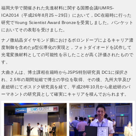
福岡大学で開催された先進材料に関する国際会議IUMRS-
ICA2014（平成26年8月25～29日）において，DC在籍時に行った
研究でYoung Scientist Award Bronzeを受賞しました。バンケット
においてその表彰を受けました。
ナノ微結晶ダイヤモンド膜におけるボロンドープによるキャリア濃
度制御を含めたp型伝導化の実現と，フォトダイオードを試作して
光電変換材料としての可能性を示したことが高く評価されたもので
す。
大曲さんは、博士課程在籍時からJSPS特別研究員 DC1に採択さ
れ、2.5年の期間短縮で博士の学位を取得、その後、九州大学及び
産総研にてポスドク研究員を経て、平成28年10月から産総研のパ
ーマネントの研究員として確実にキャリアを積んでおられます。