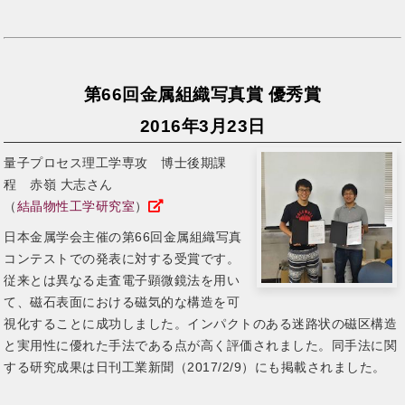
第66回金属組織写真賞 優秀賞
2016年3月23日
量子プロセス理工学専攻 博士後期課
程 赤嶺 大志さん
（
結晶物性工学研究室
）
日本金属学会主催の第66回金属組織写真
コンテストでの発表に対する受賞です。
従来とは異なる走査電子顕微鏡法を用い
て、磁石表面における磁気的な構造を可
視化することに成功しました。インパクトのある迷路状の磁区構造
と実用性に優れた手法である点が高く評価されました。同手法に関
する研究成果は日刊工業新聞（2017/2/9）にも掲載されました。