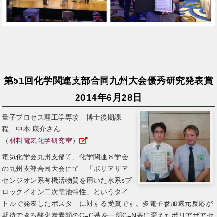
第51回化学関連支部合同九州大会優秀研究発表賞
2014年6月28日
量子プロセス理工学専攻 博士後期課
程 中本 康介さん
（
材料電気化学研究室
）
電気化学会九州支部等、化学関連８学会
の九州支部合同大会にて、「ポリアザア
センジオン系有機活物質を用いた水系sブ
ロックイオン二次電池特性」というタイ
トルで発表したポスタ―に対する受賞です。多電子参加還元反応が
期待できる酸化炭素類のC=O基を一部C=N基に変えたポリアザアセ