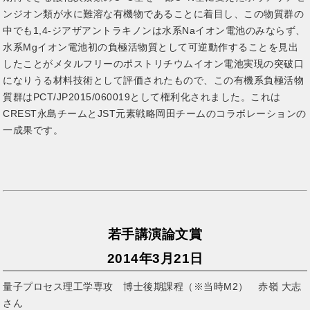
ンジオン類が水に難溶な有機物であることに着目し、この物質群の
中でも1,4-ジアザアントラキノンは水系Naイオン電池のみならず、
水系Mgイオン電池初の負極活物質として可逆動作することを見出
したことがメタルフリーのポストリチウムイオン電池実現の突破口
になりうる材料技術として評価されたもので、この有機系負極活物
質群はPCT/JP2015/060019として権利化されました。これは
CREST永島チームとJST元素戦略岡田チームのコラボレーションの
一成果です。
若手講演論文賞
2014年3月21日
量子プロセス理工学専攻 博士後期課程（※当時M2） 赤嶺 大志
さん