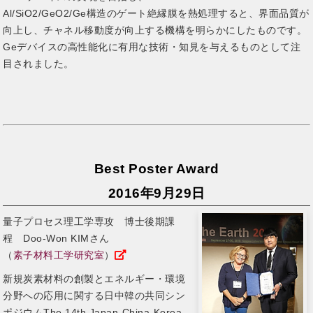
Al/SiO2/GeO2/Ge構造のゲート絶縁膜を熱処理すると、界面品質が
向上し、チャネル移動度が向上する機構を明らかにしたものです。
Geデバイスの高性能化に有用な技術・知見を与えるものとして注
目されました。
Best Poster Award
2016年9月29日
量子プロセス理工学専攻 博士後期課
程 Doo-Won KIMさん
（
素子材料工学研究室
）
新規炭素材料の創製とエネルギー・環境
分野への応用に関する日中韓の共同シン
ポジウムThe 14th Japan-China-Korea