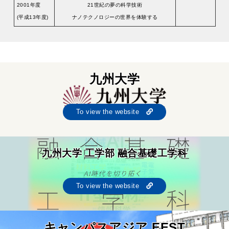
2001年度
21世紀の夢の科学技術
(平成13年度)
ナノテクノロジーの世界を体験する
九州大学
To view the website
九州大学 工学部 融合基礎工学科
To view the website
キャンパスアジア EEST