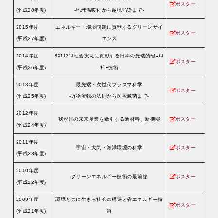
ポスター
(平成28年度)
-地球温暖化から越境汚染まで-
2015年度
エネルギー・環境問題に貢献するグリーンサイ
ポスター
(平成27年度)
エンス
2014年度
ｻｽﾃﾅﾌﾞﾙ社会実現に貢献する日本の先端的省ｴﾈﾙ
ポスター
(平成26年度)
ｷﾞｰ技術
2013年度
最先端・次世代プラズマ科学
ポスター
(平成25年度)
-万物流転の法則から医療滅菌まで-
2012年度
我が国の未来産業を牽引する新材料、新機能
ポスター
(平成24年度)
2011年度
宇宙・大気・海洋環境の科学
ポスター
(平成23年度)
2010年度
グリーンエネルギー技術の最前線
ポスター
(平成22年度)
2009年度
環境と共に生きる社会の構築と省エネルギー技
ポスター
(平成21年度)
術