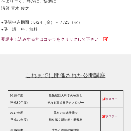
〜より早く、静かに、快適に
講師 青木 俊之
●受講申込期間：5/24（金）～７/23（火）
●受 講 料：無料
受講申し込みする方はコチラをクリックして下さい
これまでに開催された公開講座
2018年度
最先端巨大科学の物理と
ポスター
(平成30年度)
それを支えるテクノロジー
2017年度
日本の未来産業を
ポスター
(平成29年度)
-切り拓く新技術・新素材-
2016年度
大気と海洋の環境学