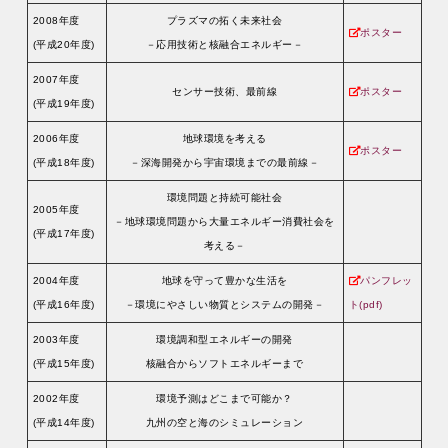
2008年度
プラズマの拓く未来社会
ポスター
(平成20年度)
－応用技術と核融合エネルギー－
2007年度
センサー技術、最前線
ポスター
(平成19年度)
2006年度
地球環境を考える
ポスター
(平成18年度)
－深海開発から宇宙環境までの最前線－
環境問題と持続可能社会
2005年度
－地球環境問題から大量エネルギー消費社会を
(平成17年度)
考える－
2004年度
地球を守って豊かな生活を
パンフレッ
(平成16年度)
－環境にやさしい物質とシステムの開発－
ト(pdf)
2003年度
環境調和型エネルギーの開発
(平成15年度)
核融合からソフトエネルギーまで
2002年度
環境予測はどこまで可能か？
(平成14年度)
九州の空と海のシミュレーション