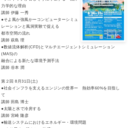
力学的な理由
講師 伊藤 一秀
●そよ風か強風かーコンピューターシミュ
レーションと風洞実験で捉える
都市空間の流れ
講師 萩島 理
●数値流体解析(CFD)とマルチエージェントシミュレーション
(MAS)の
融合による新たな環境予測手法
講師 谷本 潤
第２回 8月31日(土)
●社会インフラを支えるエンジンの世界ー 熱効率60%を目指し
て
講師 田島 博士
●太陽と水で冷房する
講師 宮崎 隆彦
●輸送システムにおけるエネルギー・環境問題