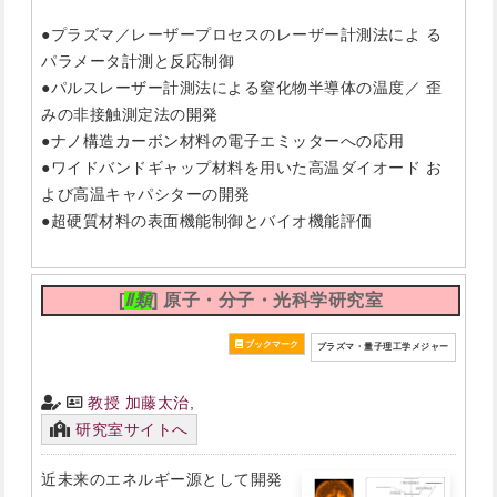
●プラズマ／レーザープロセスのレーザー計測法によ る
パラメータ計測と反応制御
●パルスレーザー計測法による窒化物半導体の温度／ 歪
みの非接触測定法の開発
●ナノ構造カーボン材料の電子エミッターへの応用
●ワイドバンドギャップ材料を用いた高温ダイオード お
よび高温キャパシターの開発
●超硬質材料の表面機能制御とバイオ機能評価
[
Ⅱ類
] 原子・分子・光科学研究室
プラズマ・量子理工学メジャー
教授 加藤太治
,
研究室サイトへ
近未来のエネルギー源として開発