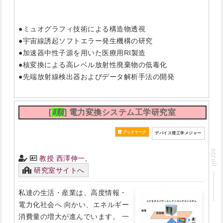
●ミュオグラフィ技術による構造物透視
●宇宙線誘起ソフトエラー発生機構の研究
●加速器中性子源を用いた医療用RI製造
●核変換による高レベル放射性廃棄物の低毒化
●先端放射線検出器およびデータ解析手法の開発
[
Ⅱ類
] 電力変換システム工学研究室
デバイス理工学メジャー
scroll
教授 西澤伸一
,
研究室サイトへ
私達の生活・産業は、高度情報・
電力化社会へ 向かい、エネルギー
消費量の増大が進んでいます。 一