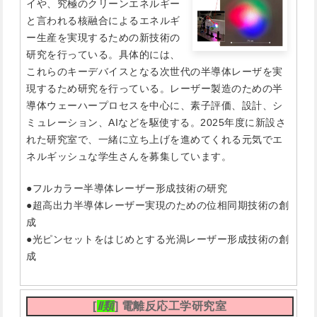
イや、究極のクリーンエネルギー
と言われる核融合によるエネルギ
ー生産を実現するための新技術の
研究を行っている。具体的には、
これらのキーデバイスとなる次世代の半導体レーザを実
現するため研究を行っている。レーザー製造のための半
導体ウェーハープロセスを中心に、素子評価、設計、シ
ミュレーション、AIなどを駆使する。2025年度に新設さ
れた研究室で、一緒に立ち上げを進めてくれる元気でエ
ネルギッシュな学生さんを募集しています。
●フルカラー半導体レーザー形成技術の研究
●超高出力半導体レーザー実現のための位相同期技術の創
成
●光ピンセットをはじめとする光渦レーザー形成技術の創
成
[
Ⅱ類
] 電離反応工学研究室