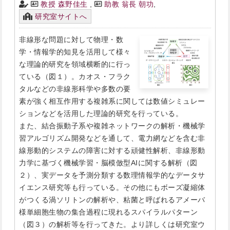
教授 森野佳生
,
助教 翁長 朝功
,
研究室サイトへ
非線形な問題に対して物理・数
学・情報学的知見を活用して様々
な理論的研究を領域横断的に行っ
ている（図１）。カオス・フラク
タルなどの非線形科学や多数の要
素が強く相互作用する複雑系に関しては数値シミュレー
ションなどを活用した理論的研究を行っている。
また、結合振動子系や複雑ネットワークの解析・機械学
習アルゴリズム開発などを通して、電力網などを含む非
線形動的システムの障害に対する頑健性解析、非線形動
力学に基づく機械学習・脳模倣型AIに関する解析（図
２）、実データを予測分類する数理情報学的なデータサ
イエンス研究等も行っている。その他にもボーズ凝縮体
がつくる渦ソリトンの解析や、粘菌と呼ばれるアメーバ
様単細胞生物の集合過程に現れるスパイラルパターン
（図３）の解析等を行ってきた。より詳しくは研究室ウ