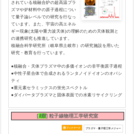
されている核融合炉の超高温プラ
ズマや炉材料中の原子過程につい
て量子論レベルでの研究を行なっ
ています。また、宇宙の高エネル
ギー現象(太陽や重力波天体)の理解のための天体観測と
の連携研究も推進しています。
核融合科学研究所（岐阜県土岐市）の研究施設を用いた
研究・教育を行っています。
●核融合・天体プラズマ中の多価イオンの非平衡原子過程
●中性子星合体で合成されるランタノイドイオンのオパシ
ティ
●重元素セラミックスの蛍光スペクトル
●ダイバータプラズマと固体表面での水素リサイクリング
[
Ⅱ類
] 粒子線物理工学研究室
プラズマ・量子理工学メジャー