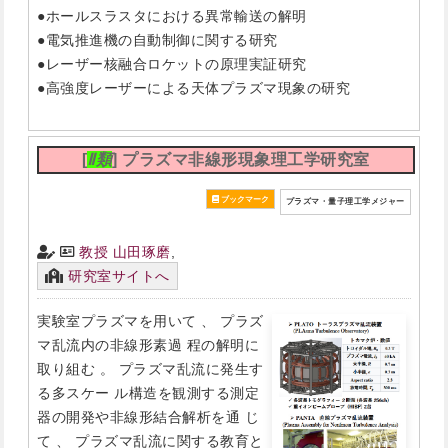
●ホールスラスタにおける異常輸送の解明
●電気推進機の自動制御に関する研究
●レーザー核融合ロケットの原理実証研究
●高強度レーザーによる天体プラズマ現象の研究
[
Ⅱ類
] プラズマ非線形現象理工学研究室
プラズマ・量子理工学メジャー
教授 山田琢磨
,
研究室サイトへ
実験室プラズマを用いて 、 プラズ
マ乱流内の非線形素過 程の解明に
取り組む 。 プラズマ乱流に発生す
る多スケー ル構造を観測する測定
器の開発や非線形結合解析を通 じ
て 、 プラズマ乱流に関する教育と