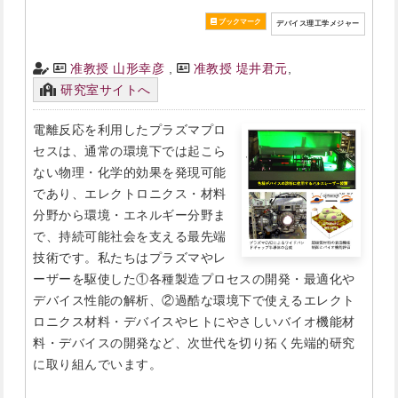
デバイス理工学メジャー
准教授 山形幸彦
,
准教授 堤井君元
,
研究室サイトへ
電離反応を利用したプラズマプロ
セスは、通常の環境下では起こら
ない物理・化学的効果を発現可能
であり、エレクトロニクス・材料
分野から環境・エネルギー分野ま
で、持続可能社会を支える最先端
技術です。私たちはプラズマやレ
ーザーを駆使した①各種製造プロセスの開発・最適化や
デバイス性能の解析、②過酷な環境下で使えるエレクト
ロニクス材料・デバイスやヒトにやさしいバイオ機能材
料・デバイスの開発など、次世代を切り拓く先端的研究
に取り組んでいます。