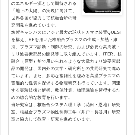
のエネルギー源として期待される
「地上の太陽」の実現に向けて、
世界各国が協力して核融合炉の研
究開発を進めています。
筑紫キャンパスにアジア最大の球状トカマク装置QUEST
を構え、RFを用いた核融合プラズマの生成・加熱・維
持、プラズマ診断・制御の研究、および必要な高周波・
ミリ波要素部品の開発等に取り組んでいます。ITER、核
融合（原型）炉で用いられるような大電力ミリ波要素部
品の開発は、国内外の大学・研究所との共同研究で進め
ています。また、多彩な複雑性を秘める高温プラズマの
普遍的な性質を探求する物理研究も行っています。関連
する実験技術と解析、数値計算、物理議論を習得するた
めの総合的な教育を行います。
当研究室は、核融合システム理工学（花田・恩地）研究
室、核融合プラズマ物性制御工学（井戸・長谷川）研究
室と協力して教育・研究を進めています。