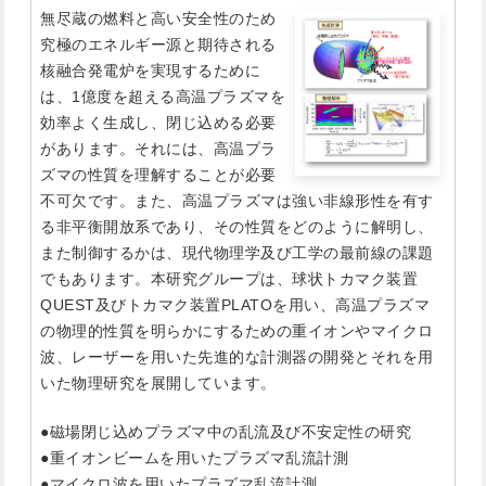
無尽蔵の燃料と高い安全性のため
究極のエネルギー源と期待される
核融合発電炉を実現するために
は、1億度を超える高温プラズマを
効率よく生成し、閉じ込める必要
があります。それには、高温プラ
ズマの性質を理解することが必要
不可欠です。また、高温プラズマは強い非線形性を有す
る非平衡開放系であり、その性質をどのように解明し、
また制御するかは、現代物理学及び工学の最前線の課題
でもあります。本研究グループは、球状トカマク装置
QUEST及びトカマク装置PLATOを用い、高温プラズマ
の物理的性質を明らかにするための重イオンやマイクロ
波、レーザーを用いた先進的な計測器の開発とそれを用
いた物理研究を展開しています。
●磁場閉じ込めプラズマ中の乱流及び不安定性の研究
●重イオンビームを用いたプラズマ乱流計測
●マイクロ波を用いたプラズマ乱流計測