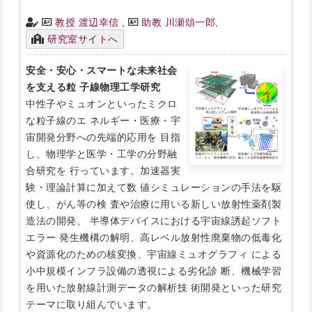
教授 渡辺幸信
,
助教 川瀬頌一郎
,
研究室サイトへ
安全・安心・スマートな未来社会
を支える粒 子線物理工学研究
中性子やミュオンといったミクロ
な粒子線のエ ネルギー・医療・宇
宙開発分野への先端的応用を 目指
し、物理学と医学・工学の分野融
合研究を 行っています。加速器実
験・理論計算に加えて数 値シミュレーションの手法を駆
使し、がん等の検 査や治療に用いる新しい放射性薬剤製
造法の開発、 半導体デバイスにおける宇宙線誘起ソフト
エラー 発生機構の解明、高レベル放射性廃棄物の低毒化
や資源化のための核変換、宇宙線ミュオグラフィ による
小中規模インフラ設備の透視による劣化診 断、機械学習
を用いた放射線計測データの解析技 術開発といった研究
テーマに取り組んでいます。