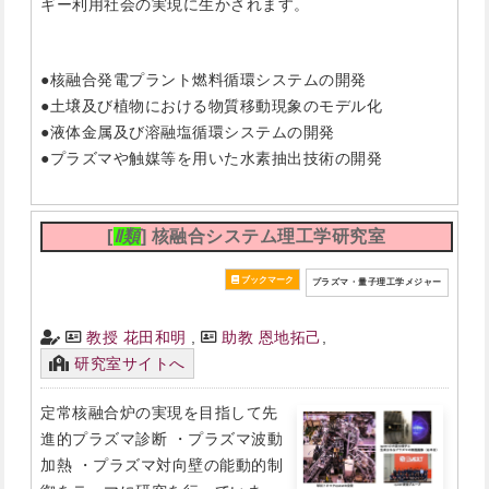
ギー利用社会の実現に生かされます。
●核融合発電プラント燃料循環システムの開発
●土壌及び植物における物質移動現象のモデル化
●液体金属及び溶融塩循環システムの開発
●プラズマや触媒等を用いた水素抽出技術の開発
[
Ⅱ類
] 核融合システム理工学研究室
プラズマ・量子理工学メジャー
教授 花田和明
,
助教 恩地拓己
,
研究室サイトへ
定常核融合炉の実現を目指して先
進的プラズマ診断 ・プラズマ波動
加熱 ・プラズマ対向壁の能動的制