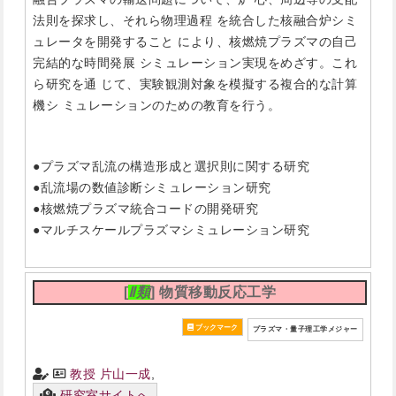
法則を探求し、それら物理過程 を統合した核融合炉シミ
ュレータを開発すること により、核燃焼プラズマの自己
完結的な時間発展 シミュレーション実現をめざす。これ
ら研究を通 じて、実験観測対象を模擬する複合的な計算
機シ ミュレーションのための教育を行う。
●プラズマ乱流の構造形成と選択則に関する研究
●乱流場の数値診断シミュレーション研究
●核燃焼プラズマ統合コードの開発研究
●マルチスケールプラズマシミュレーション研究
[
Ⅱ類
] 物質移動反応工学
プラズマ・量子理工学メジャー
教授 片山一成
,
研究室サイトへ