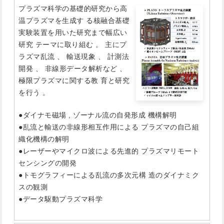
プラズマ科学の基礎的研究から高
温プラズマを生成す る核融合基礎
実験装置を用いた研究まで幅広い
研究 テーマに取り組む 。 主にプ
ラズマ乱流 、 輸送現象 、 計測法
開発 、 非線形データ解析など 、
極限プラズマに関する教 育と研究
を行う 。
●ダイナモ磁場 , ゾーナル流の自発形成 機構解明
●乱流と輸送の非線形相互作用による プラズマの自己組
織化機構の解明
●レーザーやマイクロ波による先進的 プラズマリモート
センシングの開発
●トモグラフィーによる乱流の多次元構 造のダイナミク
スの観測
●データ駆動プラズマ科学