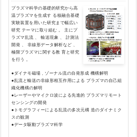
プラズマ科学の基礎的研究から高
温プラズマを生成す る核融合基礎
実験装置を用いた研究まで幅広い
研究 テーマに取り組む 。 主にプ
ラズマ乱流 、 輸送現象 、 計測法
開発 、 非線形データ解析など 、
極限プラズマに関する教 育と研究
を行う 。
●ダイナモ磁場 , ゾーナル流の自発形成 機構解明
●乱流と輸送の非線形相互作用による プラズマの自己組
織化機構の解明
●レーザーやマイクロ波による先進的 プラズマリモート
センシングの開発
●トモグラフィーによる乱流の多次元構 造のダイナミク
スの観測
●データ駆動プラズマ科学