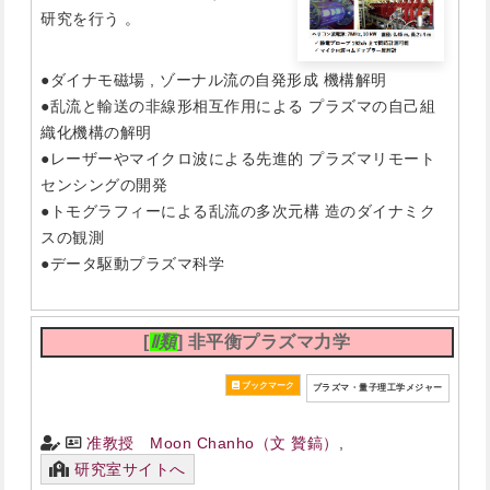
研究を行う 。
●ダイナモ磁場 , ゾーナル流の自発形成 機構解明
●乱流と輸送の非線形相互作用による プラズマの自己組
織化機構の解明
●レーザーやマイクロ波による先進的 プラズマリモート
センシングの開発
●トモグラフィーによる乱流の多次元構 造のダイナミク
スの観測
●データ駆動プラズマ科学
[
Ⅱ類
] 非平衡プラズマ力学
プラズマ・量子理工学メジャー
准教授 Moon Chanho（文 贊鎬）
,
研究室サイトへ