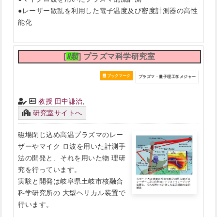
●レーザー散乱を利用した電子温度及び密度計測器の高性
能化
[
Ⅱ類
] プラズマ科学研究室
プラズマ・量子理工学メジャー
教授 田中謙治
,
研究室サイトへ
磁場閉じ込め高温プラズマのレー
ザーやマイク ロ波を用いた計測手
法の開発と、それを用いた物 理研
究を行っています。
実験と開発は岐阜県土岐市核融合
科学研究所の 大型ヘリカル装置で
行います。