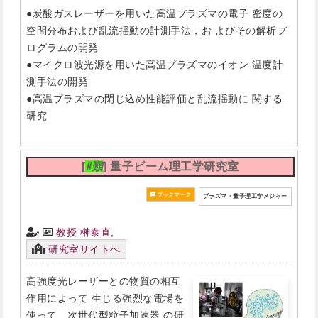
●炭酸ガスレーザーを用いた高温プラズマの電子 密度の
空間分布および乱流揺動の計測手法，お よびその解析プ
ログラムの開発
●マイクロ波光源を用いた高温プラズマのイオン 温度計
測手法の開発
●高温プラズマの閉じ込め性能評価と乱流揺動に 関する
研究
[
Ⅱ類
] 量子ビーム理工学研究室
プラズマ・量子理工学メジャー
教授 榊泰直
,
研究室サイトへ
高強度光レーザーとの物質の相互
作用によって 生じる強烈な電場を
使って、次世代型粒子加速器 の研