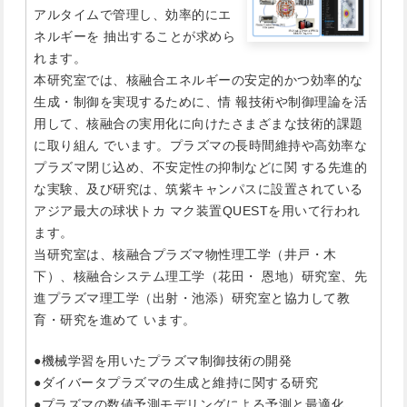
アルタイムで管理し、効率的にエ
ネルギーを 抽出することが求めら
れます。
本研究室では、核融合エネルギーの安定的かつ効率的な
生成・制御を実現するために、情 報技術や制御理論を活
用して、核融合の実用化に向けたさまざまな技術的課題
に取り組ん でいます。プラズマの長時間維持や高効率な
プラズマ閉じ込め、不安定性の抑制などに関 する先進的
な実験、及び研究は、筑紫キャンパスに設置されている
アジア最大の球状トカ マク装置QUESTを用いて行われ
ます。
当研究室は、核融合プラズマ物性理工学（井戸・木
下）、核融合システム理工学（花田・ 恩地）研究室、先
進プラズマ理工学（出射・池添）研究室と協力して教
育・研究を進めて います。
●機械学習を用いたプラズマ制御技術の開発
●ダイバータプラズマの生成と維持に関する研究
●プラズマの数値予測モデリングによる予測と最適化