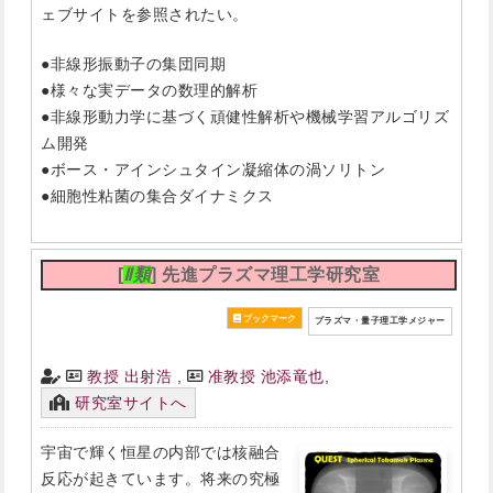
ェブサイトを参照されたい。
●非線形振動子の集団同期
●様々な実データの数理的解析
●非線形動力学に基づく頑健性解析や機械学習アルゴリズ
ム開発
●ボース・アインシュタイン凝縮体の渦ソリトン
●細胞性粘菌の集合ダイナミクス
[
Ⅱ類
] 先進プラズマ理工学研究室
プラズマ・量子理工学メジャー
教授 出射浩
,
准教授 池添竜也
,
研究室サイトへ
宇宙で輝く恒星の内部では核融合
反応が起きています。将来の究極