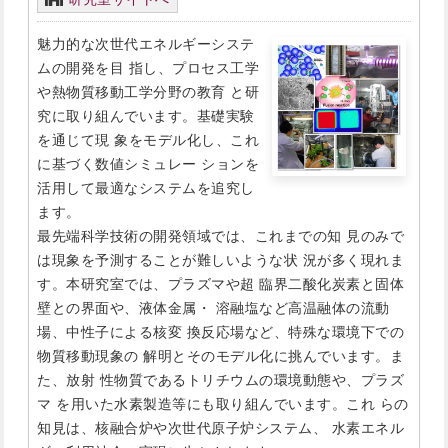
魅力的な次世代エネルギーシステ
ムの開発を目 指し、プロセス工学
や熱物質移動工学分野の教育 と研
究に取り組んでいます。基礎実験
を通じて現 象をモデル化し、これ
に基づく数値シミュレー ションを
活用して最適なシステムを追究し
ます。
最先端科学技術の開発領域では、これまでの知 見のみで
は現象を予測することが難しいような状 況が多く現れま
す。本研究室では、プラズマや超 臨界二酸化炭素と固体
壁との界面や、液体金属・ 溶融塩など高温融体の流動
場、中性子による核変 換反応場など、特殊な環境下での
物質移動現象の 解明とそのモデル化に挑んでいます。ま
た、放射 性物質であるトリチウムの環境動態や、プラズ
マ を用いた水素製造等にも取り組んでいます。これ らの
知見は、核融合炉や次世代原子炉システム、 水素エネル