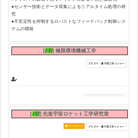
●センサー技術とデータ収集によるリアルタイム処理の研
究
●不安定性を抑制するロバストなフィードバック制御シス
テムの開発
[
Ⅱ類
] 極限環境機械工学
プラズマ・量子理工学メジャー
[
Ⅱ類
] 先進宇宙ロケット工学研究室
プラズマ・量子理工学メジャー