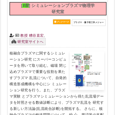
[
Ⅱ類
] シミュレーションプラズマ物理学
研究室
プラズマ・量子理工学メジャー
教授 糟谷直宏
,
研究室サイトへ
核融合プラズマに関するシミュレ
ーション研究 にスーパーコンピュ
ータを用いて取り組む。磁場 閉じ
込めプラズマで重要な役割を果た
すプラズマ 乱流について、自発的
構造形成機構を中心にシ ミュレー
ション研究を行う。また、プラズ
マ実験 とプラズマシミュレーションから得た乱流場デー
タを対照させる数値診断により、プラズマ乱流を 研究す
る新しい方法論(乱流統合診断)を開拓する。 さらに、核
融合プラズマの輸送問題について、炉 心、周辺等の支配