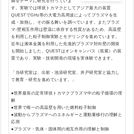
御をテーマに研究を行っていま
す。実験では球状トカマクとしてアジア最大の装置
QUESTでGHz帯の大電力高周波によってプラズマを生
成・加熱し、その振る舞いを調べています。またプラズ
マ-壁相互作用は壁温に依存する性質があるため、高温壁
を利用した粒子制御実験とモデリングを進めています。
近年は液体金属を利用した先進的プラズマ対向壁の開発
も開始しました。QUESTはオンキャンパス（筑紫）の装
置であり、実験・技術開発の現場を実体験できます。
「当研究室は、出射・池添研究室、井戸研究室と協力し
て教育・研究を進めています。」
●世界最長の定常球状トカマクプラズマ中の粒子循環の理
解
●世界で唯一の高温壁を用いた燃料粒子制御
●波動からプラズマへのエネルギーと運動量移行の理解と
応用
●プラズマ・気体・固体間の相互作用の理解と制御