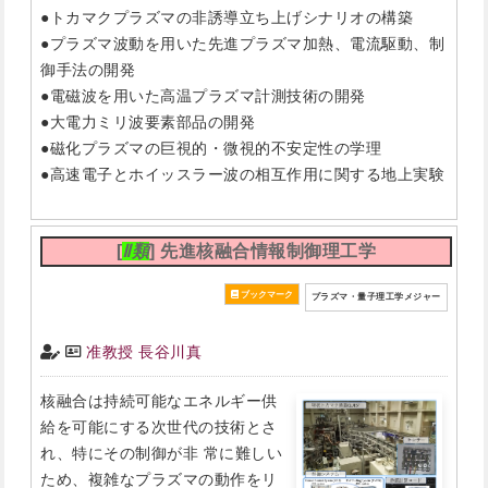
●トカマクプラズマの非誘導立ち上げシナリオの構築
●プラズマ波動を用いた先進プラズマ加熱、電流駆動、制
御手法の開発
●電磁波を用いた高温プラズマ計測技術の開発
●大電力ミリ波要素部品の開発
●磁化プラズマの巨視的・微視的不安定性の学理
●高速電子とホイッスラー波の相互作用に関する地上実験
[
Ⅱ類
] 先進核融合情報制御理工学
プラズマ・量子理工学メジャー
准教授 長谷川真
核融合は持続可能なエネルギー供
給を可能にする次世代の技術とさ
れ、特にその制御が非 常に難しい
ため、複雑なプラズマの動作をリ