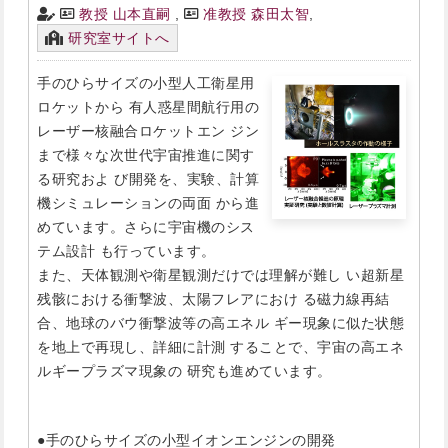
教授 山本直嗣
,
准教授 森田太智
,
研究室サイトへ
手のひらサイズの小型人工衛星用
ロケットから 有人惑星間航行用の
レーザー核融合ロケットエン ジン
まで様々な次世代宇宙推進に関す
る研究およ び開発を、実験、計算
機シミュレーションの両面 から進
めています。さらに宇宙機のシス
テム設計 も行っています。
また、天体観測や衛星観測だけでは理解が難し い超新星
残骸における衝撃波、太陽フレアにおけ る磁力線再結
合、地球のバウ衝撃波等の高エネル ギー現象に似た状態
を地上で再現し、詳細に計測 することで、宇宙の高エネ
ルギープラズマ現象の 研究も進めています。
●手のひらサイズの小型イオンエンジンの開発