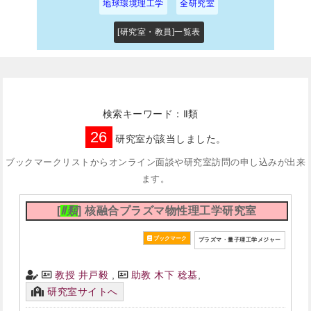
地球環境理工学
全研究室
[研究室・教員]一覧表
検索キーワード：Ⅱ類
26
研究室が該当しました。
ブックマークリストからオンライン面談や研究室訪問の申し込みが出来
ます。
[
Ⅱ類
] 核融合プラズマ物性理工学研究室
プラズマ・量子理工学メジャー
教授 井戸毅
,
助教 木下 稔基
,
研究室サイトへ