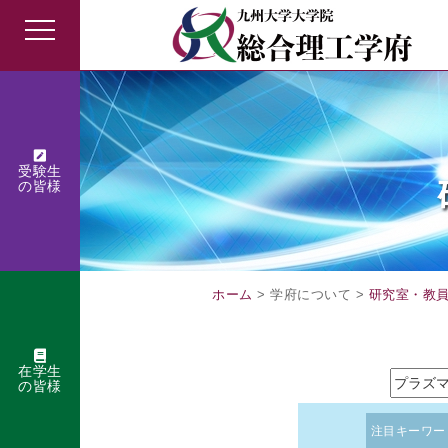
受験生
の皆様
ホーム
> 学府について >
研究室・教
在学生
の皆様
注目キーワー