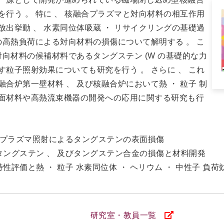
行う 。 特に 、 核融合プラズマと対向材料の相互作用
出挙動 、 水素同位体吸蔵 ・ リサイクリングの基礎過
の高熱負荷による対向材料の損傷について解明する 。 こ
対向材料の候補材料であるタングステン (W の基礎的な力
粒子照射効果についても研究を行う 。 さらに 、 これ
合炉第一壁材料 、 及び核融合炉において熱 ・ 粒子 制
面材料や高熱流束機器の開発への応用に関する研究も行
ウムプラズマ照射によるタングステンの表面損傷
タングステン 、 及びタングステン合金の損傷と材料開発
評価と熱 ・ 粒子 水素同位体 ・ ヘリウム ・ 中性子 負荷
研究室・教員一覧