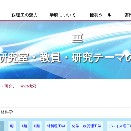
研究室・教員・研究テーマ
員・研究テーマの検索
ド
I類
Ⅱ類
Ⅲ類
材料理工学
化学・物質理工学
デバイス理工