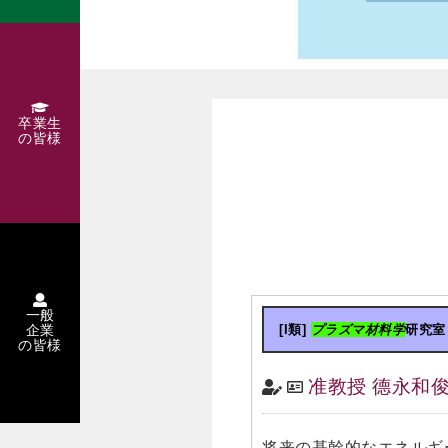
卒業生
の皆様
一般
企業
[I類]
プラズマ材料学
研究室
の皆様
准教授 德永和
将来の基幹的なエネルギ