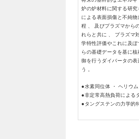
炉の炉材料に関する研究を
による表面損傷と不純物放
程 、 及びプラズマから
れらと共に 、 プラズマ
学特性評価やこれに及ぼす
らの基礎データを基に核融
御を行うダイバータの表
う 。
●水素同位体 ・ ヘリ
●非定常高熱負荷による
●タングステンの力学的特性