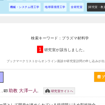
機械・システム理工学
地球環境理工学
全研究室
[研究室・教
検索キーワード：プラズマ材料学
1
研究室が該当しました。
ブックマークリストからオンライン面談や研究室訪問の申し込みが出
俊
助教 大澤一人
,
,
研究室サイトへ
ー源として開発が進められている磁場閉じ込め型核融合