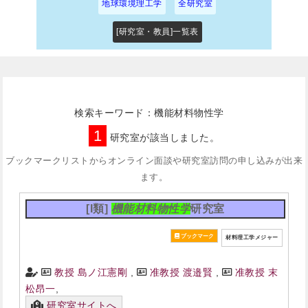
地球環境理工学
全研究室
[研究室・教員]一覧表
検索キーワード：機能材料物性学
1
研究室が該当しました。
ブックマークリストからオンライン面談や研究室訪問の申し込みが出来
ます。
[I類]
機能材料物性学
研究室
材料理工学メジャー
教授 島ノ江憲剛
,
准教授 渡邉賢
,
准教授 末
松昂一
,
研究室サイトへ