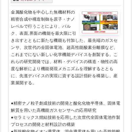
金属酸化物を中心した無機材料の
精密合成や構造制御を原子・ナノ
レベルで行うことにより、バル
ク、表面,界面の機能を最大限に引
き出すとともに新たな機能も付加した、最先端のガスセ
ンサ、次世代の全固体電池、超高性能酸素分離膜など、
これまでにない新しい化学機能デバイスを創製する。こ
れらの研究開発では、材料・デバイスの構造・物性の高
度な解析により機能発現メカニズムを理解するととも
に、先進デバイスの実現に資する設計指針を構築し、産
業展開する。
●精密ナノ粒子創成技術の開発と酸化化物半導体、固体電
解質を用いた高機能ガスセンサへの応用研究
●セラミックス焼結技術を応用した次世代全固体電池作製
プロセスの開発と材料設計の構築
●新規酸化物イオン導電体、混合導電体を用いた高性能酸