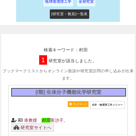
地球環境理工学
全研究室
[研究室・教員]一覧表
検索キーワード：村田
1
研究室が該当しました。
ブックマークリストからオンライン面談や研究室訪問の申し込みが出来
ます。
[I類] 生体分子機能化学研究室
化学・物質理工学メジャー
准教授
村田
亜沙子
,
研究室サイトへ