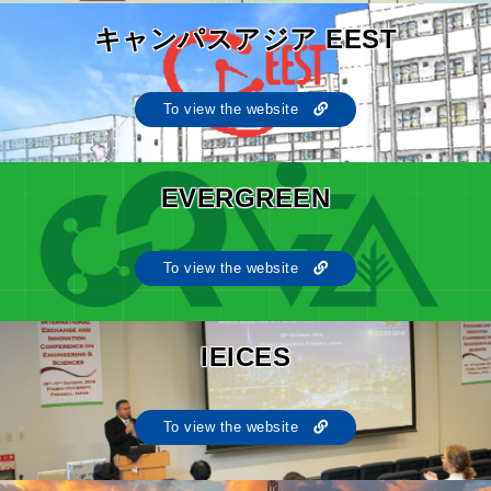
キャンパスアジア EEST
To view the website
EVERGREEN
To view the website
IEICES
To view the website