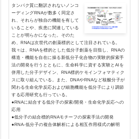
タンパク質に翻訳されないノンコ
ーディングRNAが数多く同定さ
れ、それらが独自の機能を有して
いることや、疾患に関連している
ことが明らかになった。そのた
め、RNAは次世代の創薬標的として注目されている。
我々は、RNAを標的とした低分子創薬を目指し、RNAの
構造・機能を自在に操る新低分子化合物の実験的探索手
法の開発を行うとともに、生命科学に資する実験とAIを
併用した分子デザイン、RNA標的ケモインフォマティク
スに取り組んでいる。また、DNAやRNAなど核酸分子が
関わる生命化学反応および細胞機能を低分子により調節
する応用研究も行っている。
●RNAに結合する低分子の探索/開発・生命化学反応への
応用
●低分子の結合標的RNAモチーフの探索手法の開発
●RNA-低分子の複合体解析による相互作用様式の解明