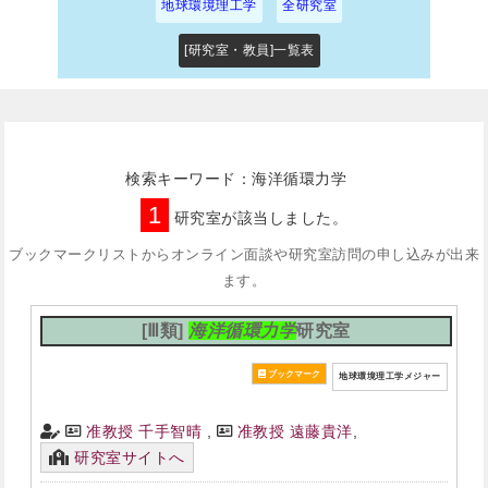
地球環境理工学
全研究室
[研究室・教員]一覧表
検索キーワード：海洋循環力学
1
研究室が該当しました。
ブックマークリストからオンライン面談や研究室訪問の申し込みが出来
ます。
[Ⅲ類]
海洋循環力学
研究室
地球環境理工学メジャー
准教授 千手智晴
,
准教授 遠藤貴洋
,
研究室サイトへ