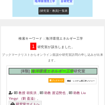
地球環境理工学
全研究室
[研究室・教員]一覧表
検索キーワード：海洋環境エネルギー工学
1
研究室が該当しました。
ブックマークリストからオンライン面談や研究室訪問の申し込みが出来
ます。
[Ⅲ類]
海洋環境エネルギー工学
研究室
機械・システム理工学メジャー
教授 胡長洪
,
助教 渡辺勢也
,
助教 Liu
Yingyi （劉 盈溢）
,
研究室サイトへ