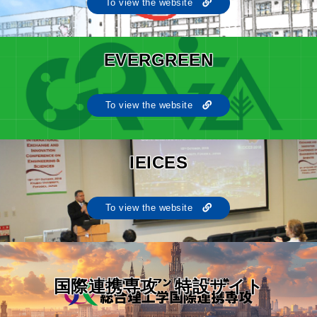
To view the website
EVERGREEN
To view the website
IEICES
To view the website
国際連携専攻 特設サイト