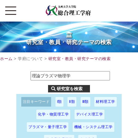
研究室・教員・研究テーマの検索
ホーム
> 学府について >
研究室・教員・研究テーマの検索
注目キーワード
I類
Ⅱ類
Ⅲ類
材料理工学
化学・物質理工学
デバイス理工学
プラズマ・量子理工学
機械・システム理工学