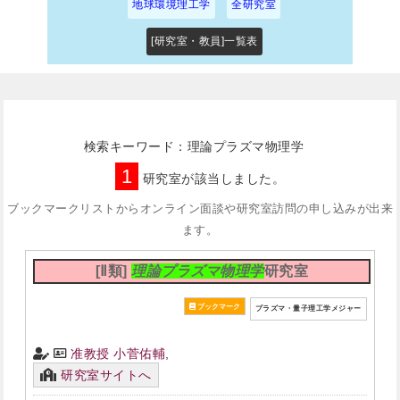
地球環境理工学
全研究室
[研究室・教員]一覧表
検索キーワード：理論プラズマ物理学
1
研究室が該当しました。
ブックマークリストからオンライン面談や研究室訪問の申し込みが出来
ます。
[Ⅱ類]
理論プラズマ物理学
研究室
プラズマ・量子理工学メジャー
准教授 小菅佑輔
,
研究室サイトへ