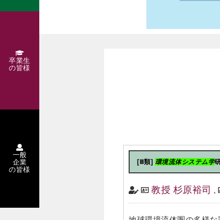
卒業生
の皆様
一般
企業
[Ⅲ類]
環境流体システム学
の皆様
教授 杉原裕司
,
地球環境流体圏の多様な