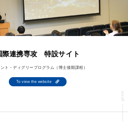
国際連携専攻 特設サイト
イント・ディグリープログラム（博士後期課程）
To view the website
scroll