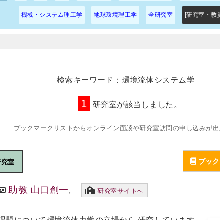
機械・システム理工学
地球環境理工学
全研究室
[研究室・教
検索キーワード：環境流体システム学
1
研究室が該当しました。
ブックマークリストからオンライン面談や研究室訪問の申し込みが出
研究室
助教 山口創一
,
研究室サイトへ
課題について環境流体力学の立場から 研究しています。