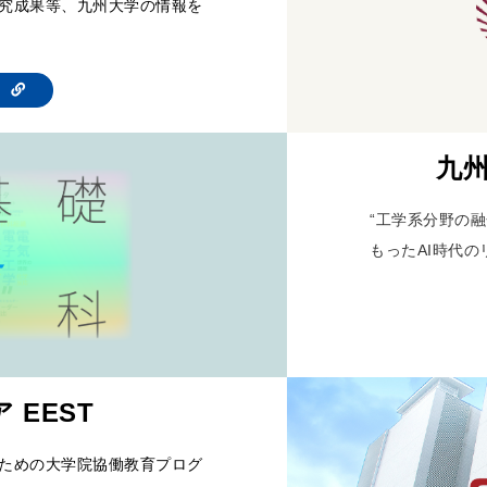
究成果等、九州大学の情報を
te
九州
“工学系分野の融
もったAI時代の
 EEST
ための大学院協働教育プログ