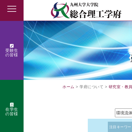
受験生
の皆様
ホーム
> 学府について >
研究室・教
在学生
の皆様
注目キーワー