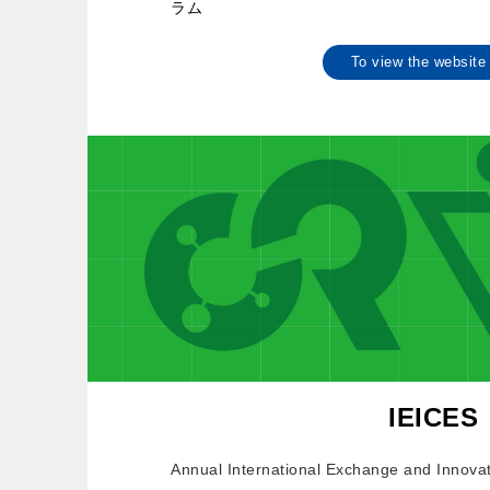
ラム
To view the websi
IEICES
Annual International Exchange and Innova