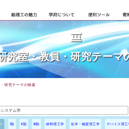
研究室・教員・研究テーマ
員・研究テーマの検索
ド
I類
Ⅱ類
Ⅲ類
材料理工学
化学・物質理工学
デバイス理工