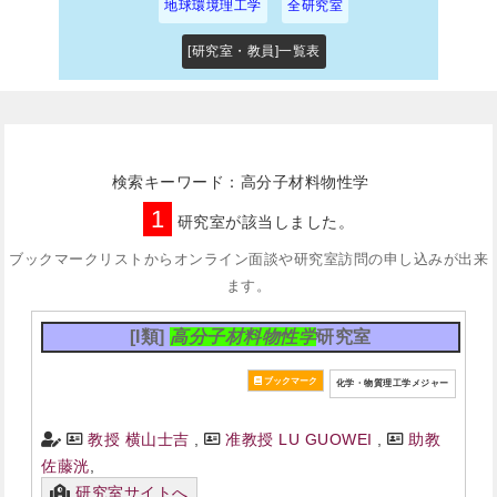
地球環境理工学
全研究室
[研究室・教員]一覧表
検索キーワード：高分子材料物性学
1
研究室が該当しました。
ブックマークリストからオンライン面談や研究室訪問の申し込みが出来
ます。
[I類]
高分子材料物性学
研究室
化学・物質理工学メジャー
教授 横山士吉
,
准教授 LU GUOWEI
,
助教
佐藤洸
,
研究室サイトへ