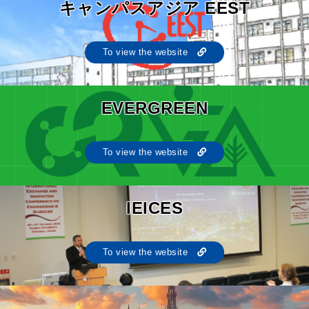
キャンパスアジア EEST
To view the website
EVERGREEN
To view the website
IEICES
To view the website