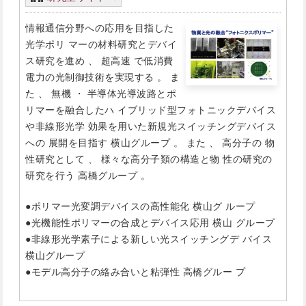
情報通信分野への応用を目指した
光学ポリ マーの材料研究とデバイ
ス研究を進め 、 超高速 で低消費
電力の光制御技術を実現する 。 ま
た 、 無機 ・ 半導体光導波路とポ
リマーを融合したハ イブリッド型フォトニックデバイス
や非線形光学 効果を用いた新規光スイッチングデバイス
への 展開を目指す 横山グループ 。 また 、 高分子の 物
性研究として 、 様々な高分子類の構造と物 性の研究の
研究を行う 高橋グループ 。
●ポリマー光変調デバイスの高性能化 横山グ ループ
●光機能性ポリマーの合成とデバイス応用 横山 グループ
●非線形光学素子による新しい光スイッチングデ バイス
横山グループ
●モデル高分子の絡み合いと粘弾性 高橋グルー プ